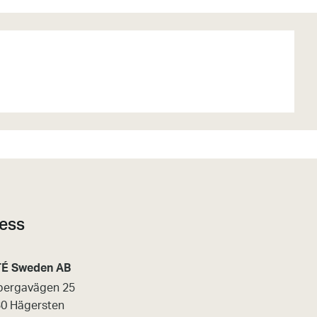
ess
É Sweden AB
bergavägen 25
30 Hägersten