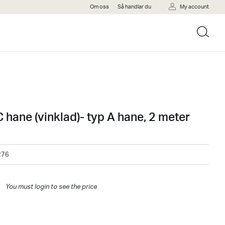
Om oss
Så handlar du
My account
 hane (vinklad)- typ A hane, 2 meter
276
You must login to see the price