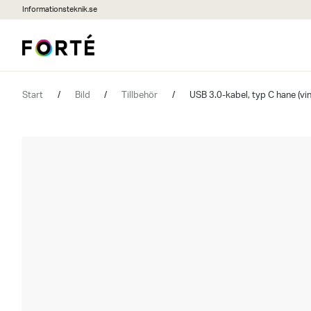
Informationsteknik.se
Start
/
Bild
/
Tillbehör
/
USB 3.0-kabel, typ C hane (vi